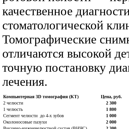
качественное диагности
стоматологической кли
Томографические снимк
отличаются высокой дет
точную постановку диа
лечения.
Компьютерная 3D томография (КТ)
Цена, руб.
2 челюсти
2 300
1 челюсть
1 800
Сегмент челюсти до 4-х зубов
1 000
Околоносовые пазухи
2 000
Височно-нижнечелюстной сустав (ВНЧС)
2 300